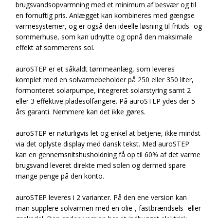
brugsvandsopvarmning med et minimum af besvær og til
en fornuftig pris. Anlægget kan kombineres med gængse
varmesystemer, og er også den ideelle løsning til fritids- og
sommerhuse, som kan udnytte og opnå den maksimale
effekt af sommerens sol.
auroSTEP er et såkaldt tømmeanlæg, som leveres
komplet med en solvarmebeholder på 250 eller 350 liter,
formonteret solarpumpe, integreret solarstyring samt 2
eller 3 effektive pladesolfangere. På auroSTEP ydes der 5
års garanti. Nemmere kan det ikke gøres.
auroSTEP er naturligvis let og enkel at betjene, ikke mindst
via det oplyste display med dansk tekst. Med auroSTEP
kan en gennemsnitshusholdning få op til 60% af det varme
brugsvand leveret direkte med solen og dermed spare
mange penge på den konto.
auroSTEP leveres i 2 varianter. På den ene version kan
man supplere solvarmen med en olie-, fastbrændsels- eller