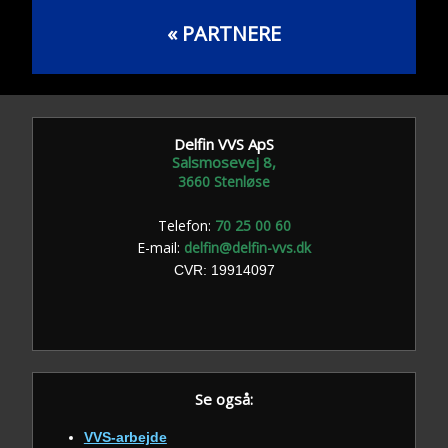
«​ PARTNERE
Delfin VVS ApS
Salsmosevej 8,
​3660 Stenløse
Telefon:
70 25 00 60
E-mail:
delfin@delfin-vvs.dk
​CVR: 19914097
Se også:
VVS-arbejde