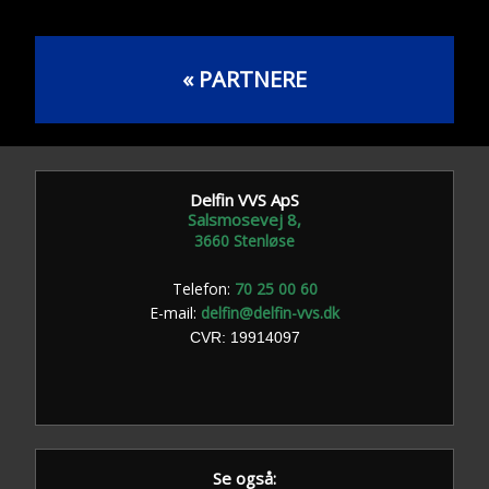
«​ PARTNERE
Delfin VVS ApS
Salsmosevej 8,
​3660 Stenløse
Telefon:
70 25 00 60
E-mail:
delfin@delfin-vvs.dk
​CVR: 19914097
Se også: