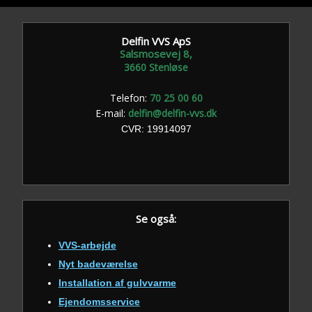
Delfin VVS ApS
Salsmosevej 8,
​3660 Stenløse
Telefon:
70 25 00 60
E-mail:
delfin@delfin-vvs.dk
​CVR: 19914097
Se også:
VVS-arbejde
Nyt badeværelse
Installation af gulvvarme
Ejendomsservice