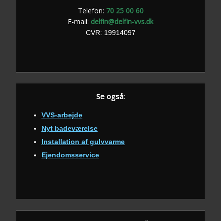
Telefon:
70 25 00 60
E-mail:
delfin@delfin-vvs.dk
​CVR: 19914097
Se også:
VVS-arbejde
Nyt badeværelse
Installation af gulvvarme
Ejendomsservice